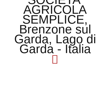
Rausch Italia AI-Ready
WF-
25©